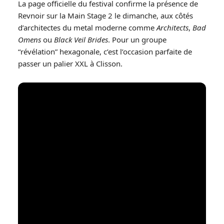
La page officielle du festival confirme la présence de
Revnoir sur la Main Stage 2 le dimanche, aux côtés
d’architectes du metal moderne comme
Architects
,
Bad
Omens
ou
Black Veil Brides
. Pour un groupe
“révélation” hexagonale, c’est l’occasion parfaite de
passer un palier XXL à Clisson.