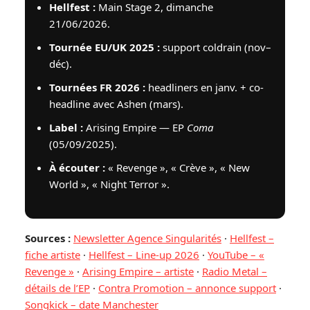
Hellfest :
Main Stage 2, dimanche
21/06/2026.
Tournée EU/UK 2025 :
support coldrain (nov–
déc).
Tournées FR 2026 :
headliners en janv. + co-
headline avec Ashen (mars).
Label :
Arising Empire — EP
Coma
(05/09/2025).
À écouter :
« Revenge », « Crève », « New
World », « Night Terror ».
Sources :
Newsletter Agence Singularités
·
Hellfest –
fiche artiste
·
Hellfest – Line-up 2026
·
YouTube – «
Revenge »
·
Arising Empire – artiste
·
Radio Metal –
détails de l’EP
·
Contra Promotion – annonce support
·
Songkick – date Manchester