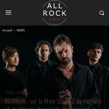
Accueil
NEWS
NEWS
Tendance
REVNOIR : sur la Main Stage 2 du Hellfest
et en tournée dans toute la France et en