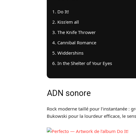
Do It!
Kiss’em all
The Knife Thrower
Cannibal Romance
Widdershins
In the Shelter of Your Eyes
ADN sonore
Rock moderne taillé pour l’instantanée : gr
Bukowski pour la lourdeur efficace, le sen