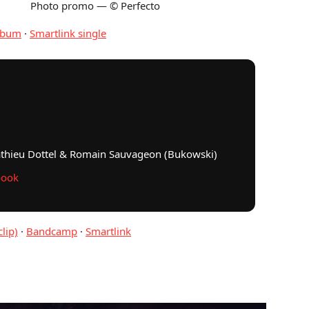
Photo promo — © Perfecto
album
·
Smartlink single
Mathieu Dottel & Romain Sauvageon (Bukowski)
book
lip)
·
Bandcamp
·
Smartlink