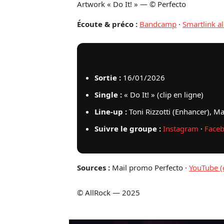
Artwork « Do It! » — © Perfecto
Écoute & préco :
Bandcamp
·
Smartlink 
À savoir
Sortie :
16/01/2026
Single :
« Do It! » (clip en ligne)
Line-up :
Toni Rizzotti (Enhancer), 
Suivre le groupe :
Instagram
·
Face
Sources :
Mail promo Perfecto ·
YouTube (c
© AllRock — 2025