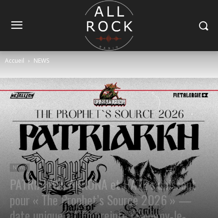
Accueil
NEWS
NEWS
PATRIARKH, ARKONA et HATE s’unissent
pour « The Prophet’s Source 2026 » —
date unique à L’Empreinte (Savigny-le-