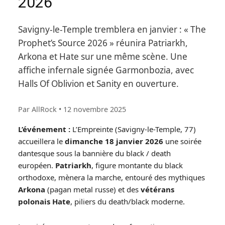
2026
Savigny-le-Temple tremblera en janvier : « The
Prophet’s Source 2026 » réunira Patriarkh,
Arkona et Hate sur une même scène. Une
affiche infernale signée Garmonbozia, avec
Halls Of Oblivion et Sanity en ouverture.
Par AllRock
•
12 novembre 2025
L’événement :
L’Empreinte (Savigny-le-Temple, 77)
accueillera le
dimanche 18 janvier 2026
une soirée
dantesque sous la bannière du black / death
européen.
Patriarkh
, figure montante du black
orthodoxe, mènera la marche, entouré des mythiques
Arkona
(pagan metal russe) et des
vétérans
polonais Hate
, piliers du death/black moderne.