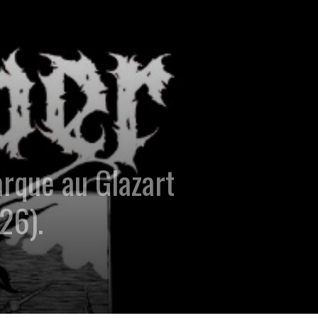
rque au Glazart
26).