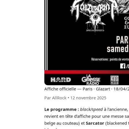
Affiche officielle — Paris · Glazart · 18/0
Par AllRock
•
12 novembre 2025
Le programme :
black/speed
à l’ancienne, 
revient en tête d’affiche pour une messe s
belge au couteau) et
Sarcator
(blackened t