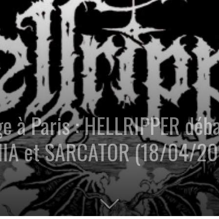
e à Paris : HELLRIPPER déba
IA et SARCATOR (18/04/20