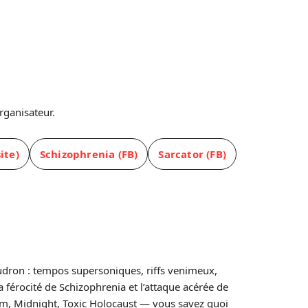
rganisateur.
ite)
Schizophrenia (FB)
Sarcator (FB)
udron : tempos supersoniques, riffs venimeux,
 férocité de Schizophrenia et l’attaque acérée de
enom, Midnight, Toxic Holocaust — vous savez quoi