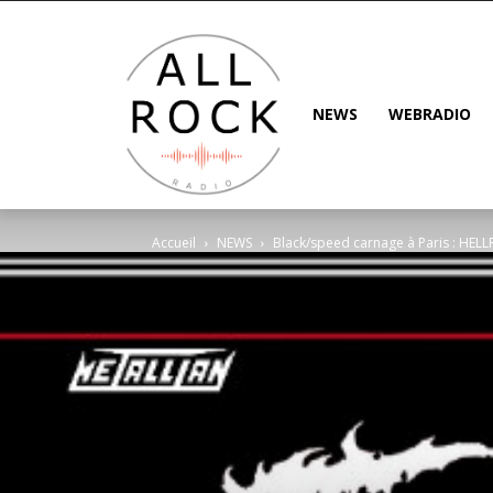
NEWS
WEBRADIO
Accueil
NEWS
Black/speed carnage à Paris : HEL