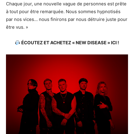
Chaque jour, une nouvelle vague de personnes est prête
à tout pour être remarquée. Nous sommes hypnotisés
par nos vices… nous finirons par nous détruire juste pour
être vus. »
ÉCOUTEZ ET ACHETEZ « NEW DISEASE » ICI !