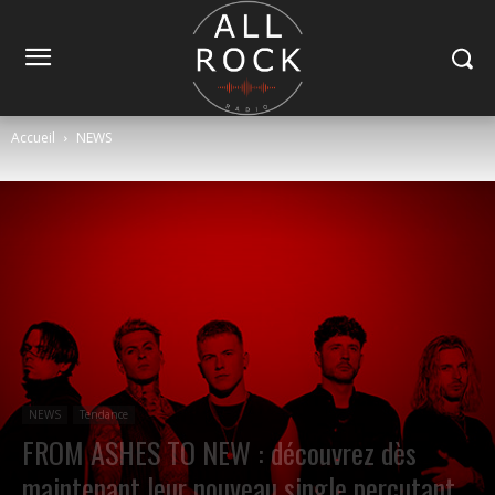
Accueil
NEWS
NEWS
Tendance
FROM ASHES TO NEW : découvrez dès
maintenant leur nouveau single percutant