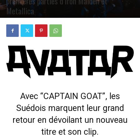
premières parties d’Iron Maiden et
Metallica
PAR
PETE CIRCLE
1 JUIN 2025
0
Avec “CAPTAIN GOAT”, les
Suédois marquent leur grand
retour en dévoilant un nouveau
titre et son clip.