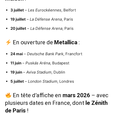
3 juillet
–
Les Eurockéennes
, Belfort
19 juillet
–
La Défense Arena
, Paris
20 juillet
–
La Défense Arena
, Paris
En ouverture de
Metallica
:
24 mai
–
Deutsche Bank Park
, Francfort
11 juin
–
Puskás Aréna
, Budapest
19 juin
–
Aviva Stadium
, Dublin
5 juillet
–
London Stadium
, Londres
En tête d’affiche en
mars 2026
– avec
plusieurs dates en France, dont
le Zénith
de Paris
!