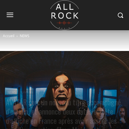
Accueil
NEWS
NEWS
Tendance
AVATAR sort un nouveau titre accompagné
d’un clip, et annonce deux dates en tête
d’affiche en France après avoir assuré les