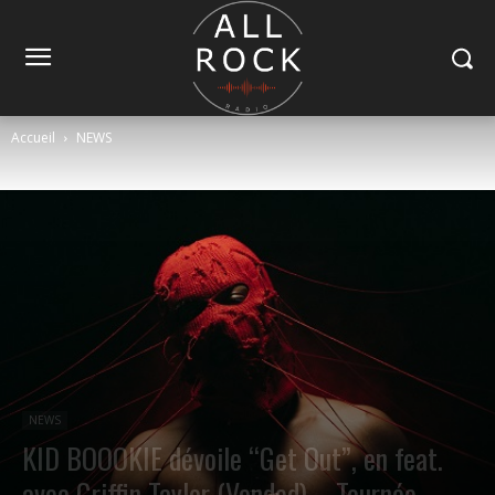
Accueil
NEWS
NEWS
KID BOOOKIE dévoile “Get Out”, en feat.
avec Griffin Taylor (Vended) – Tournée