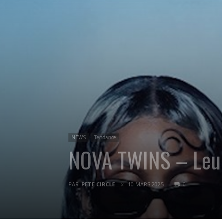
NEWS
Tendance
NOVA TWINS – Leur 
PAR
PETE CIRCLE
10 MARS 2025
0