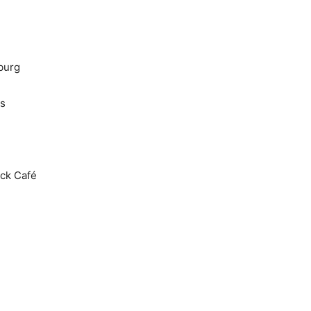
nburg
us
ock Café