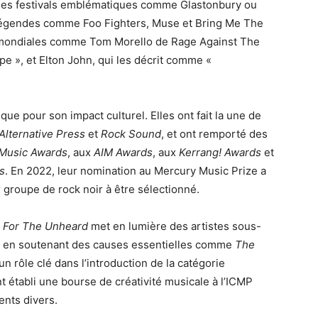
des festivals emblématiques comme Glastonbury ou
légendes comme Foo Fighters, Muse et Bring Me The
s mondiales comme Tom Morello de Rage Against The
upe », et Elton John, qui les décrit comme «
ue pour son impact culturel. Elles ont fait la une de
Alternative Press
et
Rock Sound
, et ont remporté des
Music Awards
, aux
AIM Awards
, aux
Kerrang! Awards
et
s
. En 2022, leur nomination au Mercury Music Prize a
 groupe de rock noir à être sélectionné.
 For The Unheard
met en lumière des artistes sous-
ut en soutenant des causes essentielles comme
The
un rôle clé dans l’introduction de la catégorie
 établi une bourse de créativité musicale à l’ICMP
ents divers.