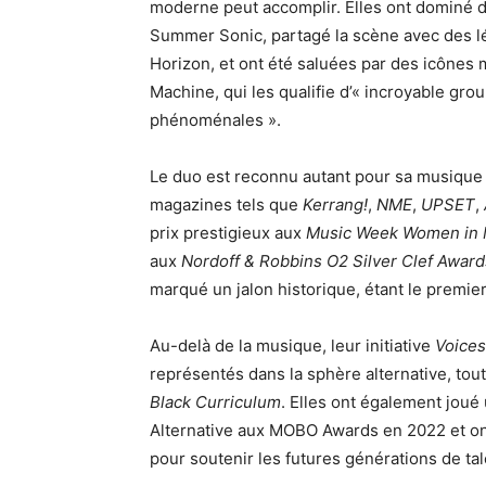
moderne peut accomplir. Elles ont dominé 
Summer Sonic, partagé la scène avec des 
Horizon, et ont été saluées par des icône
Machine, qui les qualifie d’« incroyable gro
phénoménales ».
Le duo est reconnu autant pour sa musique q
magazines tels que
Kerrang!
,
NME
,
UPSET
,
prix prestigieux aux
Music Week Women in 
aux
Nordoff & Robbins O2 Silver Clef Award
marqué un jalon historique, étant le premier
Au-delà de la musique, leur initiative
Voices
représentés dans la sphère alternative, to
Black Curriculum
. Elles ont également joué 
Alternative aux MOBO Awards en 2022 et ont
pour soutenir les futures générations de tal