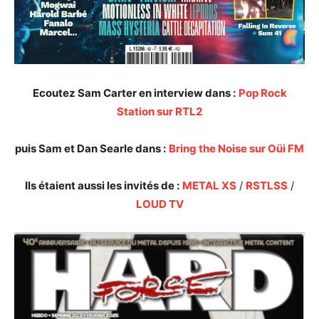
Ecoutez Sam Carter en interview dans :
Pop Rock
Station sur RTL2
puis Sam et Dan Searle dans :
Bring the Noise sur Oüi FM
Ils étaient aussi les invités de :
METAL XS
/
RSTLSS
/
LOUD TV