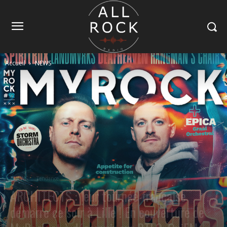
Accueil
NEWS
NEWS
Tendance
ARCHITECTS : leur tournée française
démarre ce soir à Lille ! En couverture de