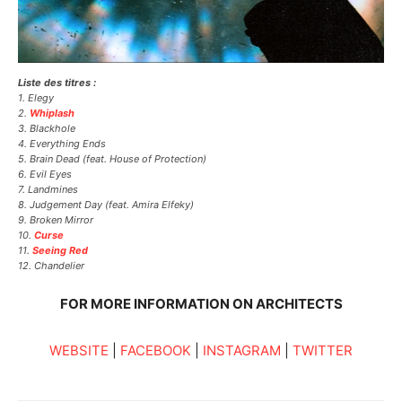
Liste des titres :
1. Elegy
2.
Whiplash
3. Blackhole
4. Everything Ends
5. Brain Dead (feat. House of Protection)
6. Evil Eyes
7. Landmines
8. Judgement Day (feat. Amira Elfeky)
9. Broken Mirror
10.
Curse
11.
Seeing Red
12. Chandelier
FOR MORE INFORMATION ON ARCHITECTS
WEBSITE
|
FACEBOOK
|
INSTAGRAM
|
TWITTER