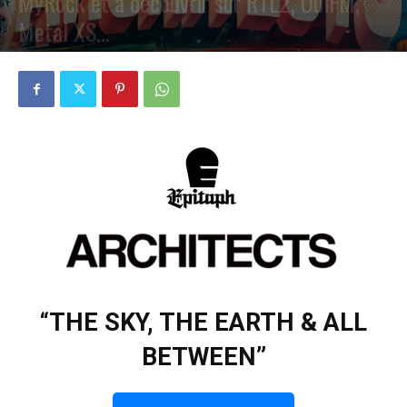
MyRock et à découvrir sur RTL2, OuiFM,
Metal XS…
PAR
PETE CIRCLE
10 MARS 2025
0
“THE SKY, THE EARTH & ALL
BETWEEN”