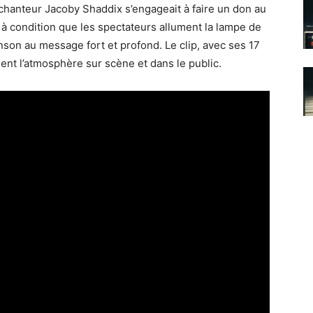
chanteur Jacoby Shaddix s’engageait à faire un don au
, à condition que les spectateurs allument la lampe de
nson au message fort et profond. Le clip, avec ses 17
ment l’atmosphère sur scène et dans le public.