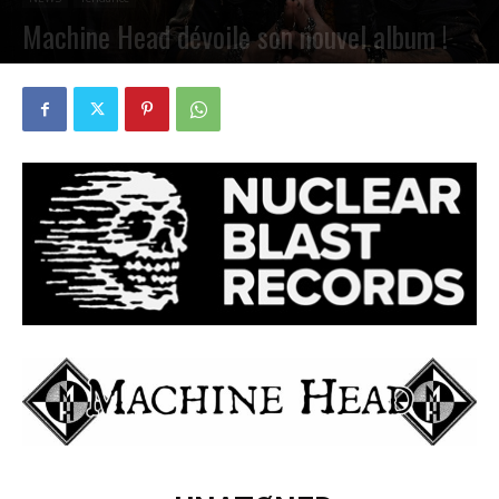
Machine Head dévoile son nouvel album !
PAR
PETE CIRCLE
18 FÉVRIER 2025
0