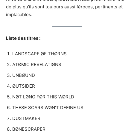
de plus qu’ils sont toujours aussi féroces, pertinents et
implacables.
Liste des titres :
LANDSCAPE ØF THØRNS
ATØMIC REVELATIØNS
UNBØUND
ØUTSIDER
NØT LØNG FØR THIS WØRLD
THESE SCARS WØN’T DEFINE US
DUSTMAKER
BØNESCRAPER