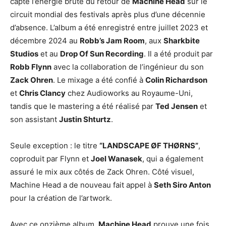
capte l’énergie brute du retour de
Machine Head
sur le
circuit mondial des festivals après plus d’une décennie
d’absence. L’album a été enregistré entre juillet 2023 et
décembre 2024 au
Robb’s Jam Room
, aux
Sharkbite
Studios
et au
Drop Of Sun Recording
. Il a été produit par
Robb Flynn
avec la collaboration de l’ingénieur du son
Zack Ohren
. Le mixage a été confié à
Colin Richardson
et
Chris Clancy
chez Audioworks au Royaume-Uni,
tandis que le mastering a été réalisé par
Ted Jensen
et
son assistant
Justin Shturtz
.
Seule exception : le titre
“LANDSCAPE ØF THØRNS”
,
coproduit par Flynn et
Joel Wanasek
, qui a également
assuré le mix aux côtés de Zack Ohren. Côté visuel,
Machine Head a de nouveau fait appel à
Seth Siro Anton
pour la création de l’artwork.
Avec ce onzième album,
Machine Head
prouve une fois