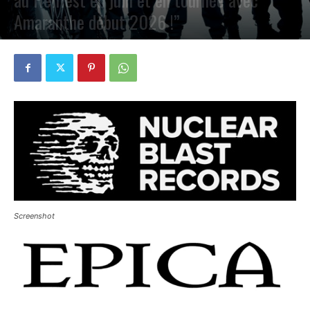
Amaranthe début 2026 !”
PAR
PETE CIRCLE
12 FÉVRIER 2025
0
Screenshot