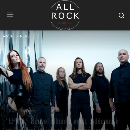
Accueil
NEWS
NEWS
Tendance
“EPICA : Nouvel album à venir, à découvrir
au Hellfest en juin et en tournée avec