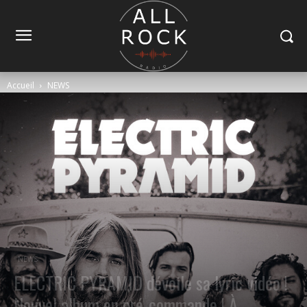
Accueil
NEWS
NEWS
ELECTRIC PYRAMID dévoile sa lyric vidéo !
Nouvel album en pré-commande ! À