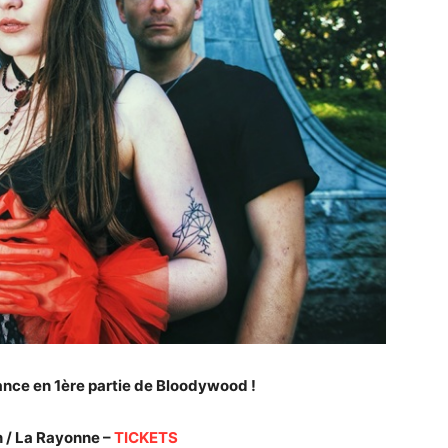
ance en 1ère partie de Bloodywood !
n / La Rayonne –
TICKETS