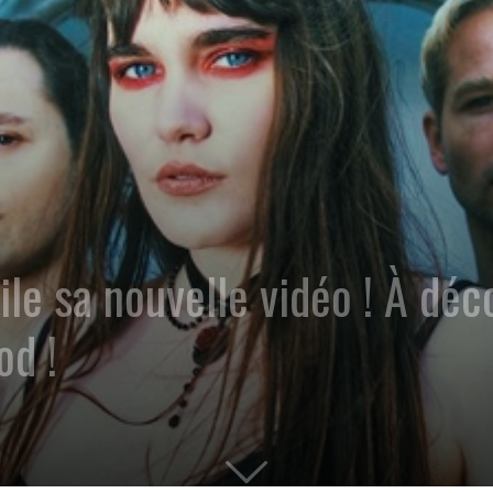
le sa nouvelle vidéo ! À déc
od !