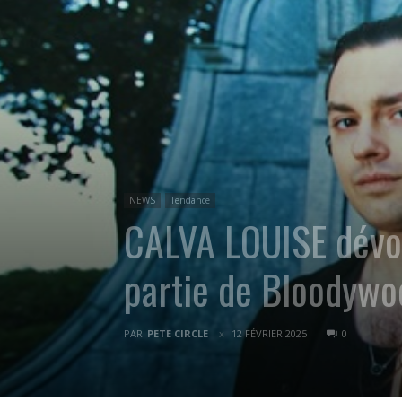
NEWS
Tendance
CALVA LOUISE dévoi
partie de Bloodywo
PAR
PETE CIRCLE
12 FÉVRIER 2025
0