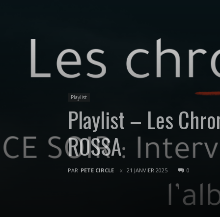
Playlist
Playlist – Les Chro
ROSSA
PAR
PETE CIRCLE
21 JANVIER 2025
0