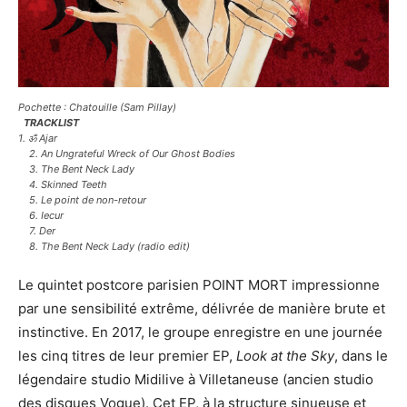
Pochette : Chatouille (Sam Pillay)
TRACKLIST
1. ॐ Ajar
2. An Ungrateful Wreck of Our Ghost Bodies
3. The Bent Neck Lady
4. Skinned Teeth
5. Le point de non-retour
6. Iecur
7. Der
8. The Bent Neck Lady (radio edit)
Le quintet postcore parisien POINT MORT impressionne
par une sensibilité extrême, délivrée de manière brute et
instinctive. En 2017, le groupe enregistre en une journée
les cinq titres de leur premier EP,
Look at the Sky
, dans le
légendaire studio Midilive à Villetaneuse (ancien studio
des disques Vogue). Cet EP, à la structure sinueuse et