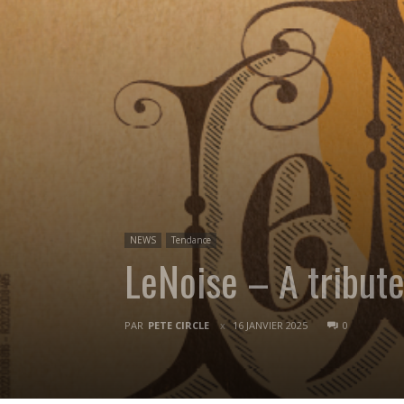
NEWS
Tendance
LeNoise – A tribute
PAR
PETE CIRCLE
16 JANVIER 2025
0