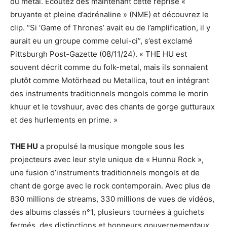
du métal. Écoutez dès maintenant cette reprise «
bruyante et pleine d’adrénaline » (NME) et découvrez le
clip. “Si ‘Game of Thrones’ avait eu de l’amplification, il y
aurait eu un groupe comme celui-ci”, s’est exclamé
Pittsburgh Post-Gazette (08/11/24). « THE HU est
souvent décrit comme du folk-metal, mais ils sonnaient
plutôt comme Motörhead ou Metallica, tout en intégrant
des instruments traditionnels mongols comme le morin
khuur et le tovshuur, avec des chants de gorge gutturaux
et des hurlements en prime. »
THE HU
a propulsé la musique mongole sous les
projecteurs avec leur style unique de « Hunnu Rock »,
une fusion d’instruments traditionnels mongols et de
chant de gorge avec le rock contemporain. Avec plus de
830 millions de streams, 330 millions de vues de vidéos,
des albums classés n°1, plusieurs tournées à guichets
fermés, des distinctions et honneurs gouvernementaux