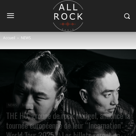
Accueil
NEWS
NEWS
Tendance
THE HU, groupe de rock mongol, annonce la
tournée européenne de leur “Incarnation”
World Tour 2025 – Les billets seront en