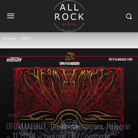
Accueil
NEWS
NEWS
UFOMAMMUT, The Necromancers, Pelegrin
– 11.2024 – tournée FR // concerts