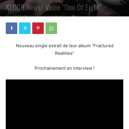
KLOGR News/ Vidéo “One Of Eight”
PAR
PETE CIRCLE
3 OCTOBRE 2024
0
Nouveau single extrait de leur album “Fractured
Realities”
Prochainement en interview !