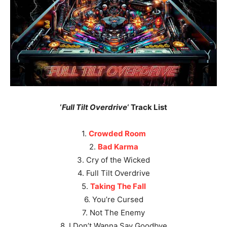
‘
Full Tilt Overdrive
‘ Track List
1.
Crowded Room
2.
Bad Karma
3. Cry of the Wicked
4. Full Tilt Overdrive
5.
Taking The Fall
6. You’re Cursed
7. Not The Enemy
8. I Don’t Wanna Say Goodbye