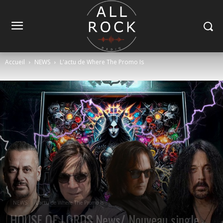
Accueil
NEWS
L'actu de Where The Promo Is
NEWS
L'actu de Where The Promo Is
HOUSE OF LORDS News/ Nouveau single