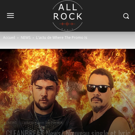
Accueil
NEWS
L'actu de Where The Promo Is
NEWS
L'actu de Where The Promo Is
CLEANBREAK News/ Nouveau single et lyric