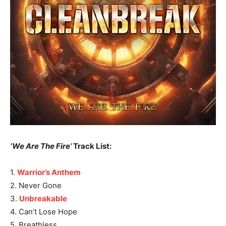
‘We Are The Fire’
Track List:
1.
Warrior’s Anthem
2. Never Gone
3.
Unbreakable
4. Can’t Lose Hope
5. Breathless