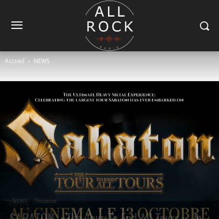
Accueil
NEWS
NEWS
Tendance
SABATON, «The Tour To End All Tours », le