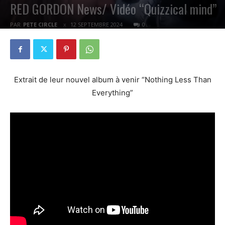
RED GORDON News/ Vidéo “Quizzical mind”
PAR
PETE CIRCLE
12 SEPTEMBRE 2024
0
Extrait de leur nouvel album à venir “Nothing Less Than
Everything”