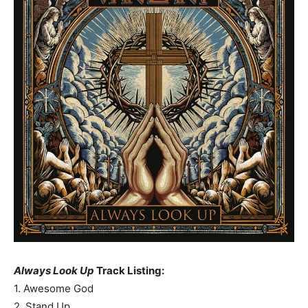
Always Look Up
Track Listing:
1. Awesome God
2. Stand Up