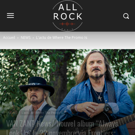
Accueil
NEWS
L'actu de Where The Promo Is
NEWS
L'actu de Where The Promo Is
VAN ZANT News/ Nouvel album “Always
Look Up” le 22 novembre via Frontiers