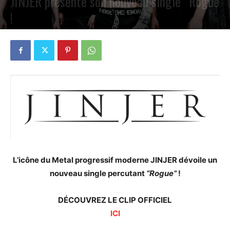
JINJER présente son nouveau single “Rogue”
!
PAR
PETE CIRCLE
10 SEPTEMBRE 2024
0
L’icône du Metal progressif moderne JINJER dévoile un
nouveau single percutant
“Rogue”
!
DÉCOUVREZ LE CLIP OFFICIEL
ICI