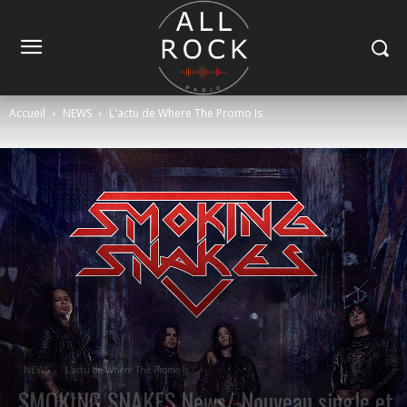
Accueil
NEWS
L'actu de Where The Promo Is
NEWS
L'actu de Where The Promo Is
SMOKING SNAKES News/ Nouveau single et