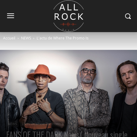
Accueil
NEWS
L'actu de Where The Promo Is
NEWS
L'actu de Where The Promo Is
FANS OF THE DARK News/ Nouveau single