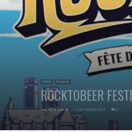
NEWS
Tendance
ROCKTOBEER FESTIV
PAR
PETE CIRCLE
9 SEPTEMBRE 2024
0