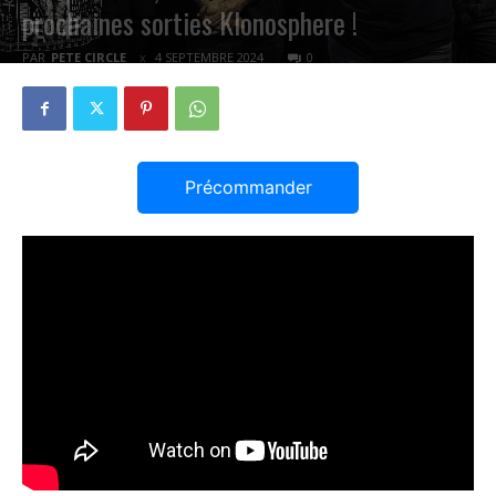
prochaines sorties Klonosphere !
PAR
PETE CIRCLE
4 SEPTEMBRE 2024
0
Précommander