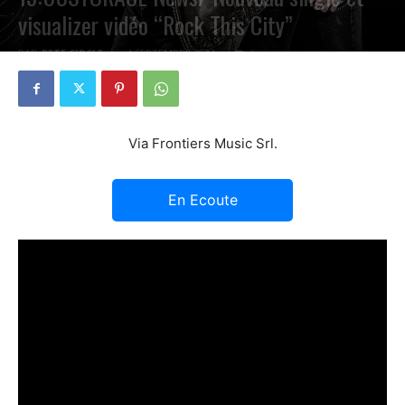
visualizer vidéo “Rock This City”
PAR
PETE CIRCLE
4 SEPTEMBRE 2024
0
Via Frontiers Music Srl.
En Ecoute