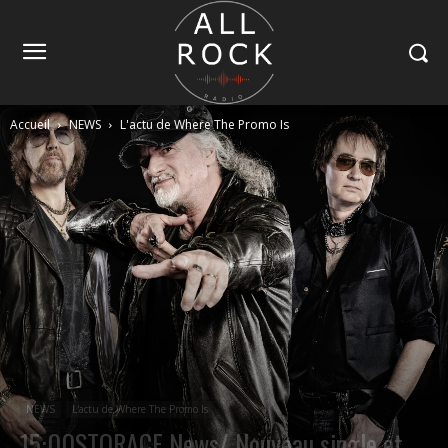
Accueil
NEWS
L'actu de Where The Promo Is
NEWS
L'actu de Where The Promo Is
15:00STORACE News/ Nouveau single et