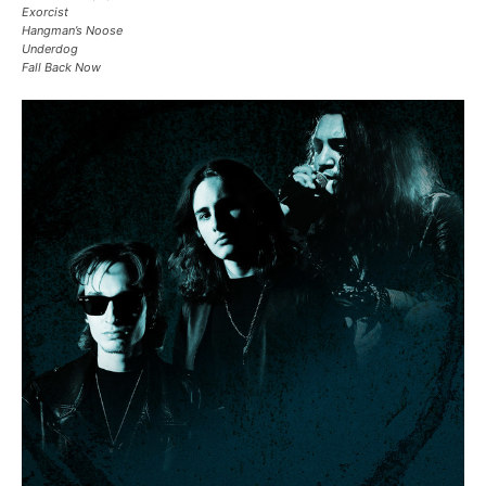
Exorcist
Hangman’s Noose
Underdog
Fall Back Now