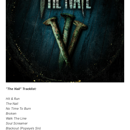
“The Nail” Tracklist:
Hit & Run
The Nail
No Time To Burn
Broken
Walk The Line
Soul Screamer
Blackout (Popeye’s Sin)