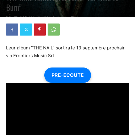
Burn”
PAR
PETE CIRCLE
14 AOÛT 2024
0
Leur album “THE NAIL” sortira le 13 septembre prochain
via Frontiers Music Srl.
PRE-ECOUTE