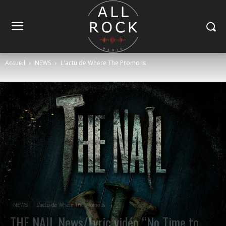
Accueil
NEWS
L'actu de Where The Promo Is
NEWS
L'actu de Where The Promo Is
THE NAIL News/Lyric vidéo “No Time to