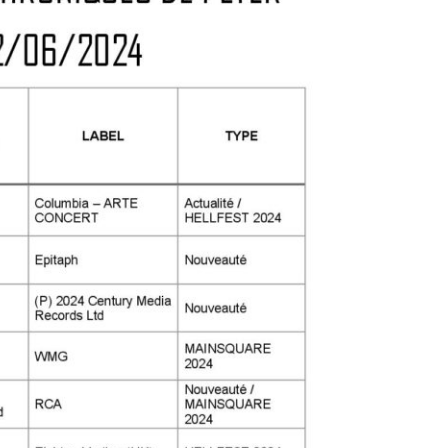
le
volume.