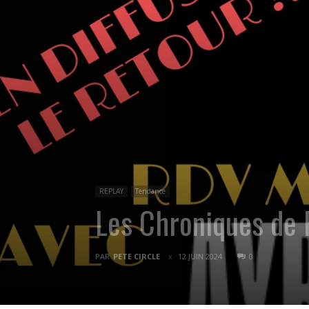
REPLAY
Tendance
Les Chroniques de
PAR
PETE CIRCLE
12 JUIN 2024
0