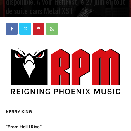
disponible. A voir HellFest le 27 juin et tout
de suite dans Metal XS !
PAR
PETE CIRCLE
11 JUIN 2024
0
KERRY KING
“From Hell I Rise”