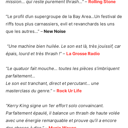
mission…
qui reste purement thrash…”
–
Rolling Stone
“Le profil d’un supergroupe de la Bay Area…Un festival de
riffs tous plus carnassiers, evil et revanchards les uns
que les autres…” –
New Noise
“Une machine bien huilée. Le son est là, très jouissif,
car
épais, lourd et très thrash !”
–
La Grosse Radio
“Le quatuor fait mouche… toutes les pièces s’imbriquent
parfaitement…
Le son est tranchant, direct et percutant…
une
masterclass du genre.”
–
Rock Ur Life
“Kerry King signe un 1er effort solo convaincant.
Parfaitement épaulé, il balance
un thrash de haute volée
avec une énergie remarquable
et prouve qu’il a encore
des choses à dire.”
–
Music Waves