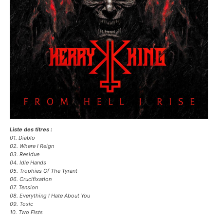
Liste des titres :
01. Diablo
02. Where I Reign
03. Residue
04. Idle Hands
05. Trophies Of The Tyrant
06. Crucifixation
07. Tension
08. Everything I Hate About You
09. Toxic
10. Two Fists