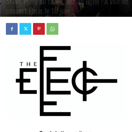
Steve Perry au chant, est en ligne ! A voir en
concert Paris le 10 juin !
PAR
PETE CIRCLE
15 MAI 2024
0