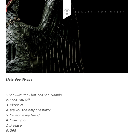
Liste des titres :
1. the Bird, the Lion, and the Wildkin
2. Fend You Off
3. Kilonova
4. are you the only one now?
5. Go home my friend
6. Clawing out
7. Disease
8. 369