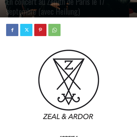
En concert au Zenith de Paris le 17
septembre (avec Heilung)
PAR
PETE CIRCLE
3 MAI 2024
0