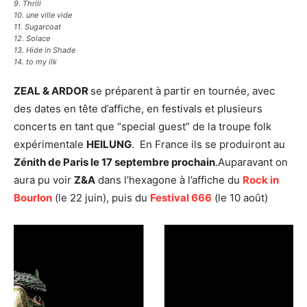
9. Thrill
10. une ville vide
11. Sugarcoat
12. Solace
13. Hide in Shade
14. to my ilk
ZEAL & ARDOR
se préparent à partir en tournée, avec
des dates en tête d’affiche, en festivals et plusieurs
concerts en tant que “special guest” de la troupe folk
expérimentale
HEILUNG
. En France ils se produiront au
Zénith de Paris le 17 septembre prochain
.Auparavant on
aura pu voir
Z&A
dans l’hexagone à l’affiche du
Rock in
Bourlon
(le 22 juin), puis du
Festival 666
(le 10 août)