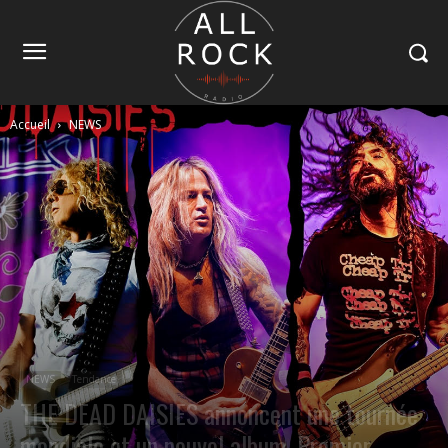
Accueil
NEWS
NEWS
Tendance
THE DEAD DAISIES annoncent une tournée
mondiale et un nouvel album. Premier