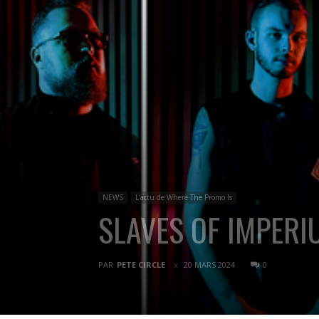
NEWS
L'actu de Where The Promo Is
SLAVES OF IMPERIU
PAR
PETE CIRCLE
20 MARS 2024
0