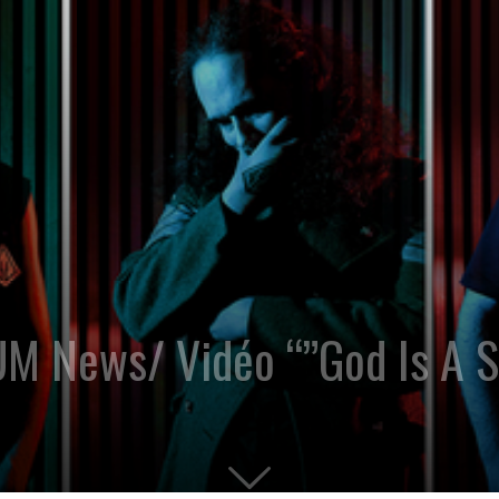
M News/ Vidéo “”God Is A S