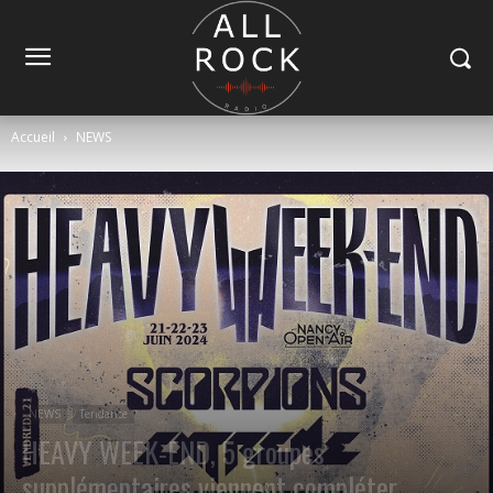
Accueil
NEWS
NEWS
Tendance
HEAVY WEEK-END, 5 groupes
supplémentaires viennent compléter