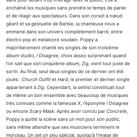
enchaîné les musiques sans prendre le temps de parler
et de réagir aux spectateurs. Dans son corset à nœud
géant et sa gestuelle de Barbie, la chanteuse nous a
emmené dans son univers complètement barré, entre
électro pop et metalcore soudain. Poppy a
majoritairement chanté les singles de son troisième
album studio,
I Disagree
, choix assez surprenant quand
l’on sait que son cinquième album,
Zig
, vient tout juste de
sortir. Au final, seul deux singles de ce dernier ont été
joués :
Church Outfit
et
Hard
, le premier et dernier single
appartenant à
Zig
. Cependant, la setlist constituait tout
de même un bon ensemble avec beaucoup de musiques
très connues comme la fameuse
X
, l’éponyme
I Disagree
ou encore
Scary Mask.
Après avoir conclu par
Concrete
,
Poppy a quitté la scène sans un mot pour son public,
sans même attendre que ses musiciens terminent le
morceau. Un set un peu spécial, quoiqu’à l’image de