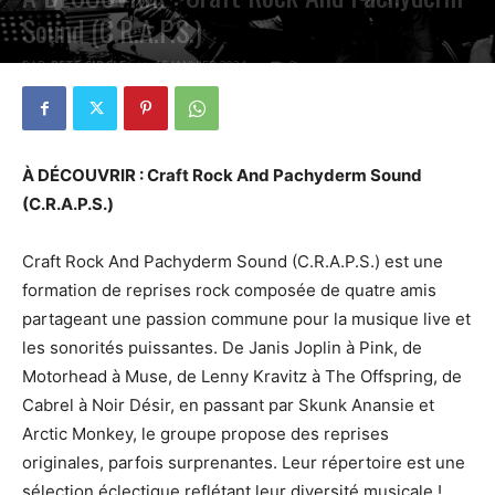
Sound (C.R.A.P.S.)
PAR
PETE CIRCLE
15 JANVIER 2024
0
À DÉCOUVRIR : Craft Rock And Pachyderm Sound
(C.R.A.P.S.)
Craft Rock And Pachyderm Sound (C.R.A.P.S.) est une
formation de reprises rock composée de quatre amis
partageant une passion commune pour la musique live et
les sonorités puissantes. De Janis Joplin à Pink, de
Motorhead à Muse, de Lenny Kravitz à The Offspring, de
Cabrel à Noir Désir, en passant par Skunk Anansie et
Arctic Monkey, le groupe propose des reprises
originales, parfois surprenantes. Leur répertoire est une
sélection éclectique reflétant leur diversité musicale !