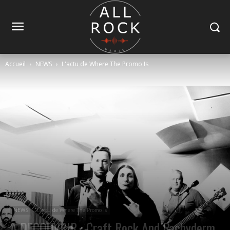
Accueil
NEWS
L'actu de Where The Promo Is
NEWS
L'actu de Where The Promo Is
A DECOUVRIR : Craft Rock And Pachyderm