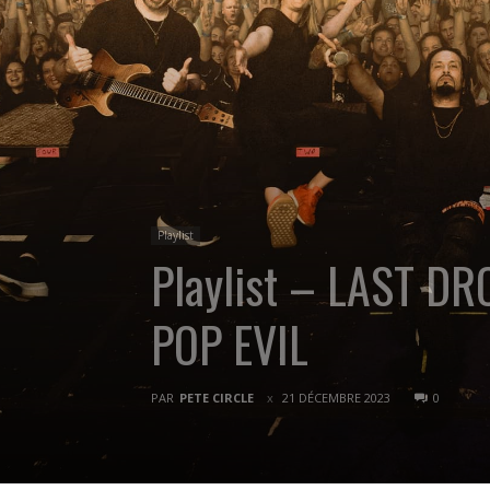
Playlist
Playlist – LAST D
POP EVIL
PAR
PETE CIRCLE
21 DÉCEMBRE 2023
0