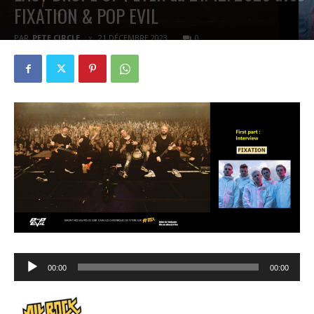
FIXATION & POP EVIL
PAR
PETE CIRCLE
21 DÉCEMBRE 2023
0
Lecteur
00:00
00:00
audio