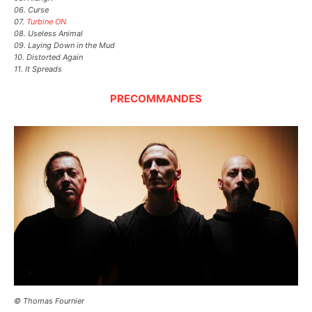
06. Curse
07.
Turbine ON
08. Useless Animal
09. Laying Down in the Mud
10. Distorted Again
11. It Spreads
PRECOMMANDES
© Thomas Fournier