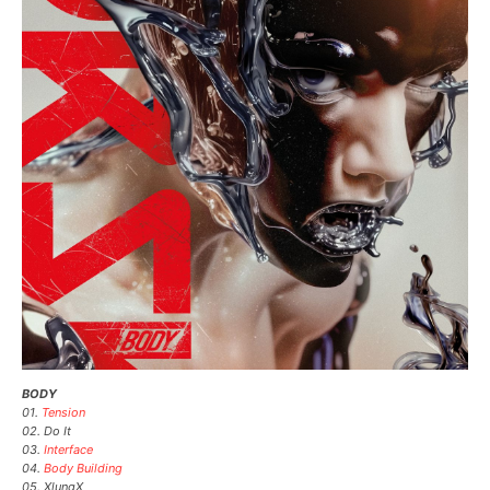
BODY
01.
Tension
02. Do It
03.
Interface
04.
Body Building
05. XlungX