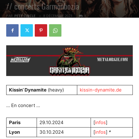
// concerts Garmonbozia
PAR
PETE CIRCLE
8 DÉCEMBRE 2023
0
Kissin’ Dynamite
(heavy)
kissin-dynamite.de
… En concert …
Paris
29.10.2024
[
infos
]
Lyon
30.10.2024
[
infos
]
*