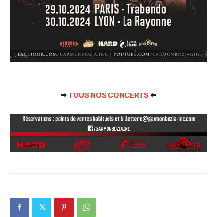
➡
TOUS NOS CONCERTS
⬅