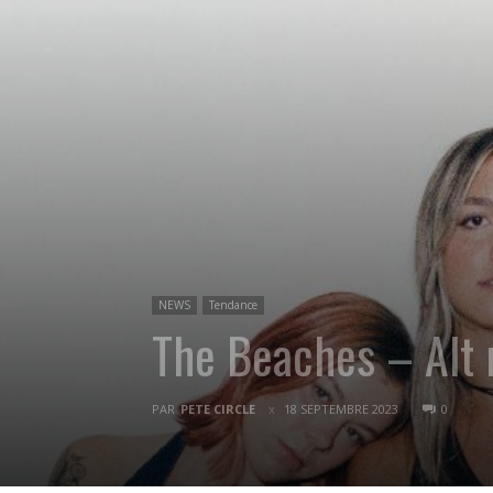
NEWS
Tendance
The Beaches – Alt 
PAR
PETE CIRCLE
18 SEPTEMBRE 2023
0