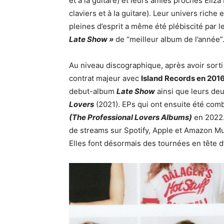
et à la guitare) et leurs amies proches Eliz
claviers et à la guitare). Leur univers ric
pleines d’esprit a même été plébiscité par 
Late Show »
de “meilleur album de l’année”
Au niveau discographique, après avoir sorti
contrat majeur avec
Island Records en 201
debut-album
Late Show
ainsi que leurs de
Lovers
(2021). EPs qui ont ensuite été com
(The Professional Lovers Albums)
en 2022. 
de streams sur Spotify, Apple et Amazon Mu
Elles font désormais des tournées en tête d’