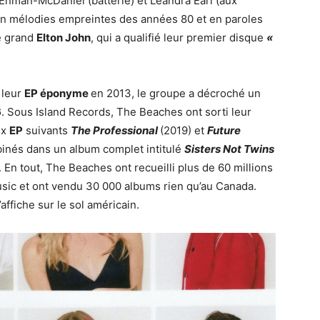
a Enman-McDaniel (batterie) et Leandra Earl (aux
he en mélodies empreintes des années 80 et en paroles
le grand
Elton John
, qui a qualifié leur premier disque
«
.
 leur
EP éponyme
en 2013, le groupe a décroché un
6
. Sous Island Records, The Beaches ont sorti leur
ux
EP
suivants
The Professional
(2019) et
Future
binés dans un album complet intitulé
Sisters Not Twins
En tout, The Beaches ont recueilli plus de 60 millions
sic et ont vendu 30 000 albums rien qu’au Canada.
affiche sur le sol américain.