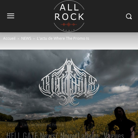
Accueil
NEWS
L'actu de Where The Promo Is
NEWS
L'actu de Where The Promo Is
HELL GATE News/ Nouvel album “Vagues