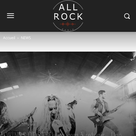
Accueil
NEWS
NEWS
Tendance
WINGS OF STEEL, un nom à retenir… Une