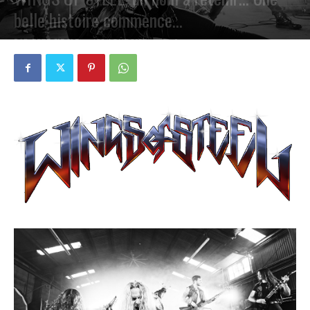
belle histoire commence…
PAR
PETE CIRCLE
22 AOÛT 2023
0