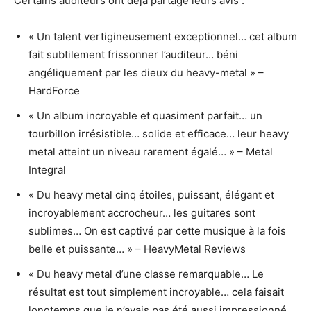
Certains auditeurs ont déjà partagé leurs avis :
« Un talent vertigineusement exceptionnel… cet album
fait subtilement frissonner l’auditeur… béni
angéliquement par les dieux du heavy-metal » –
HardForce
« Un album incroyable et quasiment parfait… un
tourbillon irrésistible… solide et efficace… leur heavy
metal atteint un niveau rarement égalé… » – Metal
Integral
« Du heavy metal cinq étoiles, puissant, élégant et
incroyablement accrocheur… les guitares sont
sublimes… On est captivé par cette musique à la fois
belle et puissante… » – HeavyMetal Reviews
« Du heavy metal d’une classe remarquable… Le
résultat est tout simplement incroyable… cela faisait
longtemps que je n’avais pas été aussi impressionné…