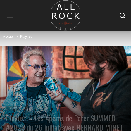
Accueil
Playlist
Playlist
Playlist – Les Apéros de Peter SUMMER
#2023 du 26 juillet avec BERNARD MINET