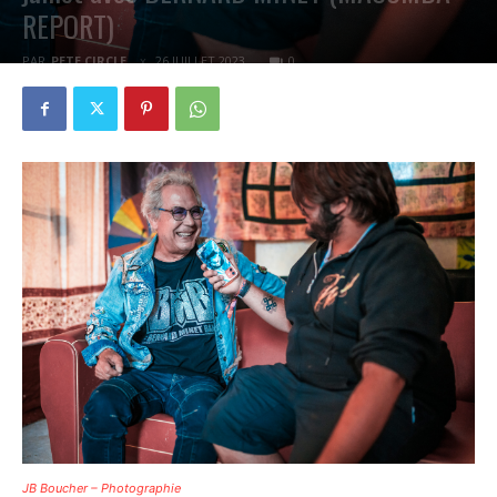
REPORT)
PAR
PETE CIRCLE
26 JUILLET 2023
0
JB Boucher – Photographie