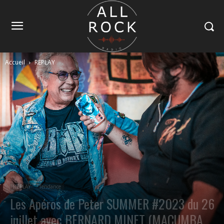
Accueil
REPLAY
REPLAY
Tendance
Les Apéros de Peter SUMMER #2023 du 26
juillet avec BERNARD MINET (MACUMBA